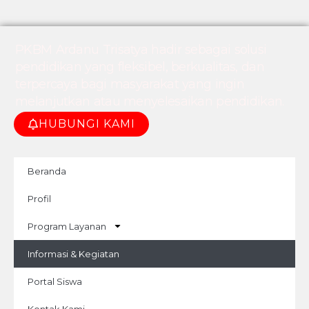
PKBM Ardanu Trisatya hadir sebagai solusi
pendidikan yang fleksibel, berkualitas, dan
terpercaya bagi masyarakat yang ingin
melanjutkan atau menyelesaikan pendidikan.
HUBUNGI KAMI
Beranda
Profil
Program Layanan
Informasi & Kegiatan
Portal Siswa
Kontak Kami